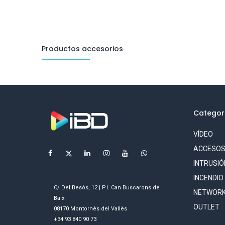
Productos accesorios
Categor
VÍDEO
ACCESO
INTRUSIÓ
INCENDIO
C/ Del Besòs, 12 | P.I. Can Buscarons de
NETWORK
Baix
OUTLET
08170 Montornès del Vallès
+34 93 840 90 73