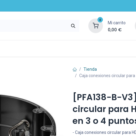
0
Mi carrito
0,00
€
mpresa
Noticias
Recursos y servicios
Tienda
Caja conexiones circular par
[PFA138-B-V3]
circular para
en 3 o 4 punto
- Caja conexiones circular para 