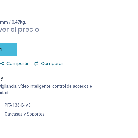
7mm / 0.47Kg.
er el precio
o
Compartir
Comparar
gy
gilancia, vídeo inteligente, control de accesos e
ridad
PFA138-B-V3
Carcasas y Soportes