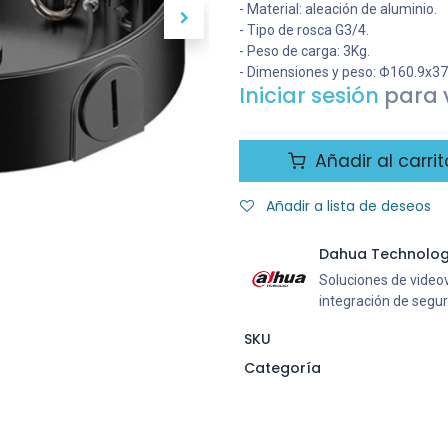
- Material: aleación de aluminio.
- Tipo de rosca G3/4.
- Peso de carga: 3Kg.
- Dimensiones y peso: Φ160.9x3
Iniciar sesión
para v
Añadir al carrit
Añadir a lista de deseos
Dahua Technolo
Soluciones de videovi
integración de segu
SKU
Categoría