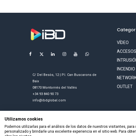
Categor
VÍDEO
ACCESO
INTRUSIÓ
INCENDIO
C/ Del Besòs, 12 | P.I. Can Buscarons de
NETWORK
Baix
OUTLET
08170 Montornès del Vallès
+34 93 840 90 73
info@ibdglobal.com
Utilizamos cookies
Podemos utilizarlas para el análisis de los datos de nuestros visitantes, para
personalizado y brindarle una excelente experiencia en el sitio web. Para obt