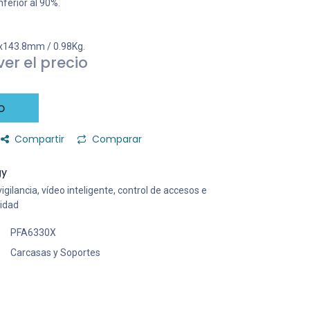
ferior al 90%.
9x143.8mm / 0.98Kg.
er el precio
o
Compartir
Comparar
gy
gilancia, vídeo inteligente, control de accesos e
ridad
PFA6330X
Carcasas y Soportes