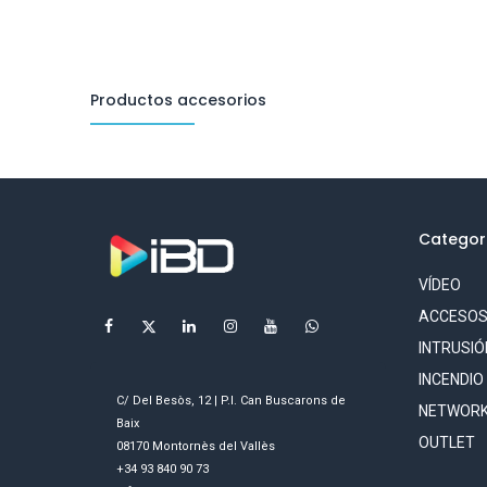
Productos accesorios
Categor
VÍDEO
ACCESO
INTRUSIÓ
INCENDIO
C/ Del Besòs, 12 | P.I. Can Buscarons de
NETWORK
Baix
OUTLET
08170 Montornès del Vallès
+34 93 840 90 73