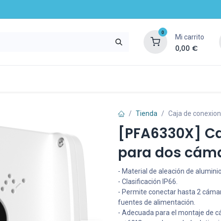
0
Mi carrito
0,00
€
mpresa
Noticias
Recursos y servicios
Tienda
Caja de conexion
[PFA6330X] Ca
para dos cáma
- Material de aleación de aluminio
- Clasificación IP66.
- Permite conectar hasta 2 cámara
fuentes de alimentación.
- Adecuada para el montaje de 