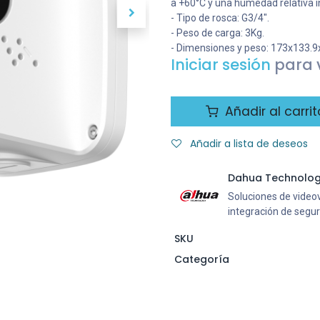
a +60°C y una humedad relativa in
- Tipo de rosca: G3/4".
- Peso de carga: 3Kg.
- Dimensiones y peso: 173x133.
Iniciar sesión
para v
Añadir al carrit
Añadir a lista de deseos
Dahua Technolo
Soluciones de videovi
integración de segu
SKU
Categoría