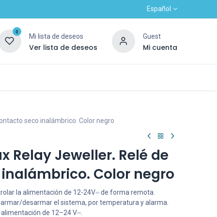
Español
0
Mi lista de deseos
Guest
Ver lista de deseos
Mi cuenta
Contacto
Alta nuevo cliente
OUTLET
contacto seco inalámbrico. Color negro
x Relay Jeweller. Relé de
 inalámbrico. Color negro
trolar la alimentación de 12-24V⎓ de forma remota.
l armar/desarmar el sistema, por temperatura y alarma.
 alimentación de 12–24 V⎓.