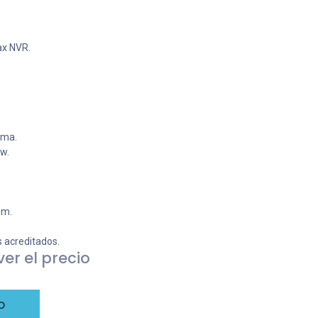
ax NVR.
rma.
w.
mm.
s acreditados.
er el precio
o