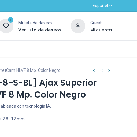
Español
0
Mi lista de deseos
Guest
Ver lista de deseos
Mi cuenta
Contacto
Alta nuevo cliente
OUTLET
rretCam HLVF 8 Mp. Color Negro
8-S-BL] Ajax Superior
F 8 Mp. Color Negro
cableada con tecnología IA.
de 2.8–12 mm.