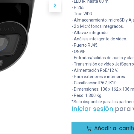
- LED IR: hasta 60 m.
- H.265.
- True WDR.
- Almacenamiento: microSD y Aj
- 2 x Micrófonos integrados.
- Altavoz integrado.
- Análisis inteligente de vídeo.
- Puerto RJ45.
- ONVIF.
- Entradas/salidas de audio y ala
- Transmisión de vídeo JetSparro
- Alimentación PoE/12 V.
- Para exteriores e interiores.
- Clasificación IP67, IK10.
- Dimensiones: 136 x 162 x 136 
- Peso: 1,300 Kg.
*Solo disponible para los partner
Iniciar sesión
para v
Añadir al carrit