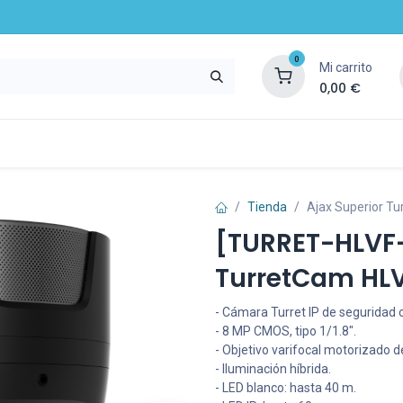
0
Mi carrito
0,00
€
mpresa
Noticias
Recursos y servicios
Tienda
Ajax Superior Tu
[TURRET-HLVF-
TurretCam HLV
- Cámara Turret IP de seguridad 
- 8 MP CMOS, tipo 1/1.8".
- Objetivo varifocal motorizado 
- Iluminación híbrida.
- LED blanco: hasta 40 m.