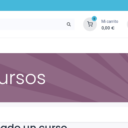
0
Mi carrito
0,00
€
mpresa
Noticias
Recursos y servicios
ursos
eado un curso.