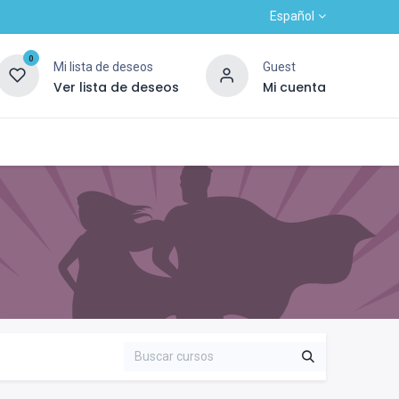
Español
0
Mi lista de deseos
Guest
Ver lista de deseos
Mi cuenta
Contacto
Alta nuevo cliente
OUTLET