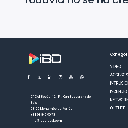
Categor
VÍDEO
ACCESO
INTRUSIÓ
INCENDIO
C/ Del Besòs, 12 | P.I. Can Buscarons de
NETWORK
Baix
OUTLET
08170 Montornès del Vallès
+34 93 840 90 73
info@ibdglobal.com