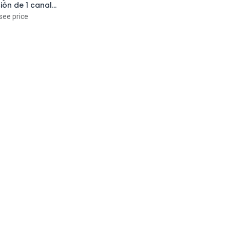
ión de 1 canal
 en la tecnología
see price
e luz