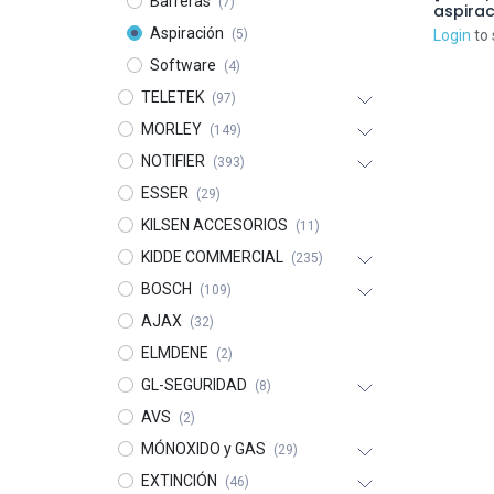
Barreras
(7)
aspirac
basado
Aspiración
(5)
Login
to 
de dobl
Software
(4)
TELETEK
(97)
MORLEY
(149)
NOTIFIER
(393)
ESSER
(29)
KILSEN ACCESORIOS
(11)
KIDDE COMMERCIAL
(235)
BOSCH
(109)
AJAX
(32)
ELMDENE
(2)
GL-SEGURIDAD
(8)
AVS
(2)
MÓNOXIDO y GAS
(29)
EXTINCIÓN
(46)