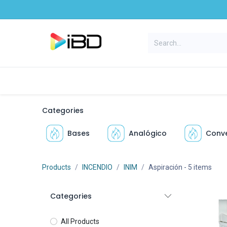
Skip to Content
Home
Productos
Marcas
C
Categories
Bases
Analógico
Conve
Products
INCENDIO
INIM
Aspiración
- 5 items
Categories
All Products