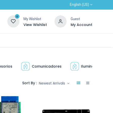
English (US)
0
My Wishlist
Guest
View Wishlist
My Account
Contactos
New customer
OUTLET
sorios
Comunicadores
Iluminación
Sort By :
Newest Arrivals