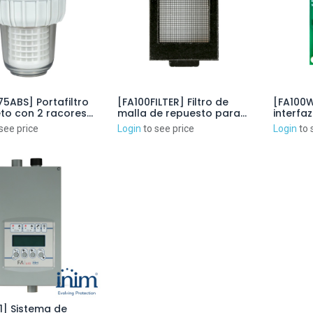
5ABS] Portafiltro
[FA100FILTER] Filtro de
[FA100W
to con 2 racores
malla de repuesto para
interfaz
ubería de 25mm
detectores FAD100. Pack
sistema
see price
Login
to see price
Login
to 
25CRS y 1
de 10u
FA100
ho de 50µm
S (ambos
os)
1] Sistema de