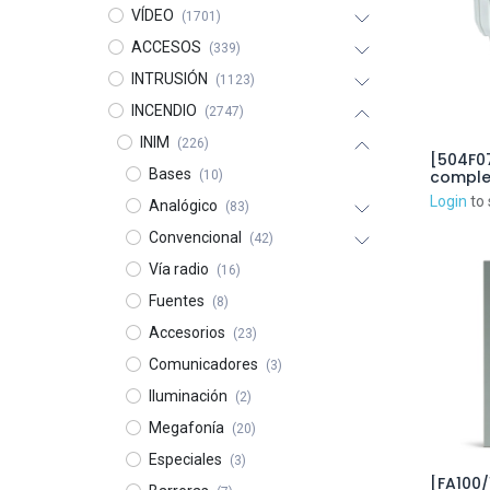
VÍDEO
(1701)
ACCESOS
(339)
INTRUSIÓN
(1123)
INCENDIO
(2747)
INIM
(226)
[504F07
Bases
comple
(10)
para t
Login
to 
Analógico
(83)
AAD120
cartuc
Convencional
(42)
4084AB
incluid
Vía radio
(16)
Fuentes
(8)
Accesorios
(23)
Comunicadores
(3)
Iluminación
(2)
Megafonía
(20)
Especiales
(3)
[FA100/