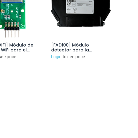
IFI] Módulo de
[FAD100] Módulo
 WiFi para el
detector para la
 de aspiración
ampliación a 2 canales
see price
Login
to see price
del sistema FA100