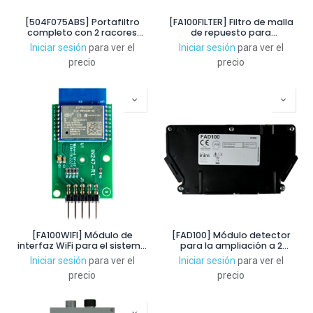
[504F075ABS] Portafiltro
[FA100FILTER] Filtro de malla
completo con 2 racores
de repuesto para
para tubería de 25mm
detectores FAD100. Pack de
Iniciar sesión
para ver el
Iniciar sesión
para ver el
AAD12025CRS y 1 cartucho de
10u
precio
precio
50µm 4084ABS (ambos
incluidos)
[FA100WIFI] Módulo de
[FAD100] Módulo detector
interfaz WiFi para el sistema
para la ampliación a 2
de aspiración FA100
canales del sistema FA100
Iniciar sesión
para ver el
Iniciar sesión
para ver el
precio
precio