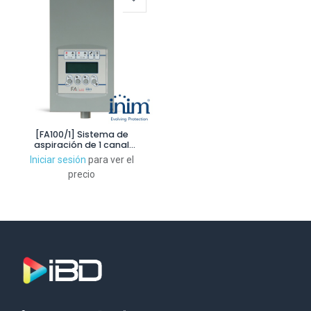
[FA100/1] Sistema de
aspiración de 1 canal
basado en la tecnología de
Iniciar sesión
para ver el
doble luz
precio